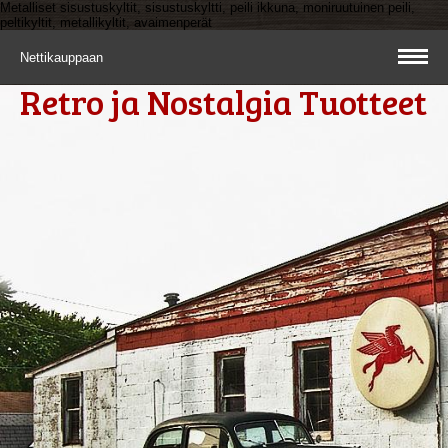
Metalliset sisustuskyltit, sisustuskyltti, peili ikkuna, moniruutuinen peili,
peltikyltit, metallikyltit, avaimenperät
Nettikauppaan
Retro ja Nostalgia Tuotteet