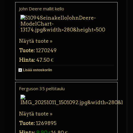
John Deere mallit kello
Näytä tuote »
Tuote:
1270249
Hinta:
47.50 €
Lisää ostoskoriin
Ferguson 35 peltitaulu
Näytä tuote »
Tuote:
1269895
Hinta:
9.90 €
14.80 €