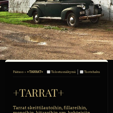
Tulostusnäkymä
Tuotehaku
Päätaso
››
+TARRAT+
+TARRAT+
Tarrat skeittilautoihin, fillareihin,
mopoihin, kitaroihin ym. kohteisiin.