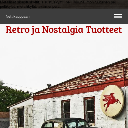
Metalliset sisustuskyltit, sisustuskyltti, peili ikkuna, moniruutuinen peili,
peltikyltit, metallikyltit, avaimenperät
Nettikauppaan
Retro ja Nostalgia Tuotteet