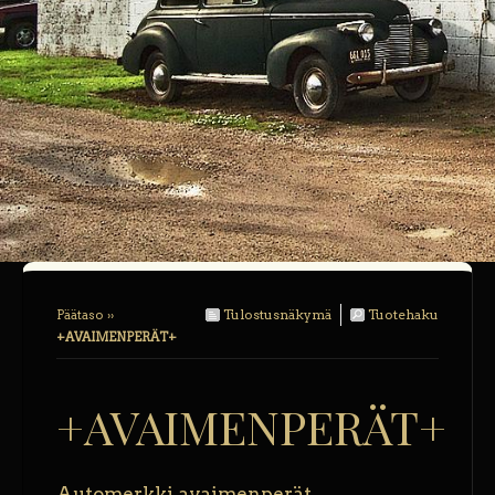
Tulostusnäkymä
Tuotehaku
Päätaso
››
+AVAIMENPERÄT+
+AVAIMENPERÄT+
Automerkki avaimenperät.