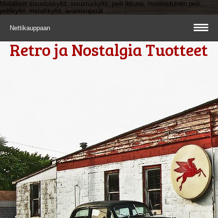
Metalliset sisustuskyltit, sisustuskyltti, peili ikkuna, moniruutuinen peili,
peltikyltit, metallikyltit, avaimenperät
Nettikauppaan
Retro ja Nostalgia Tuotteet