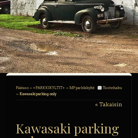
Tuotehaku
Päätaso
››
+PARKKIKYLTIT+
››
MP parkkikyltit
››
Kawasaki parking only
« Takaisin
Kawasaki parking