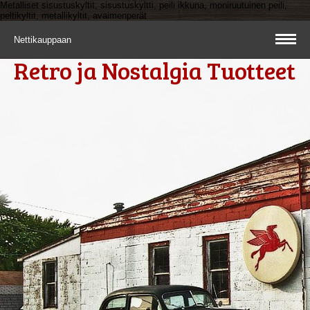
Metalliset sisustuskyltit, sisustuskyltti, peili ikkuna, moniruutuinen peili,
peltikyltit, metallikyltit, avaimenperät
Nettikauppaan
Retro ja Nostalgia Tuotteet