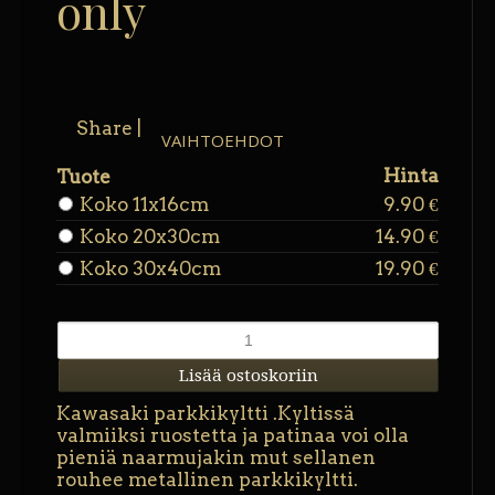
only
Share
|
VAIHTOEHDOT
Hinta
Tuote
Koko 11x16cm
9.90 €
Koko 20x30cm
14.90 €
Koko 30x40cm
19.90 €
Kawasaki parkkikyltti .Kyltissä
valmiiksi ruostetta ja patinaa voi olla
pieniä naarmujakin mut sellanen
rouhee metallinen parkkikyltti.